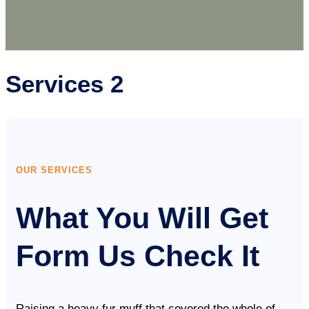
Services 2
OUR SERVICES
What You Will Get
Form Us Check It
Raising a heavy fur muff that covered the whole of